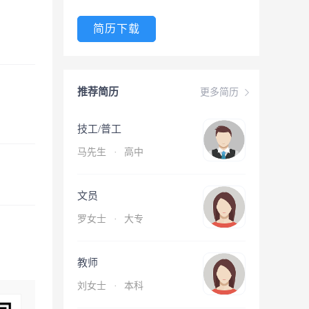
简历下载
推荐简历
更多简历
技工/普工
马先生
·
高中
文员
罗女士
·
大专
教师
刘女士
·
本科