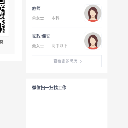
教师
俞女士
·
本科
家政/保安
息
聂女士
·
高中以下
查看更多简历
微信扫一扫找工作