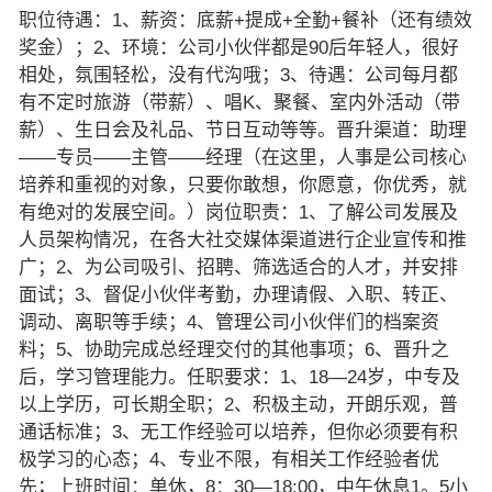
职位待遇：1、薪资：底薪+提成+全勤+餐补（还有绩效
奖金）；2、环境：公司小伙伴都是90后年轻人，很好
相处，氛围轻松，没有代沟哦；3、待遇：公司每月都
有不定时旅游（带薪）、唱K、聚餐、室内外活动（带
薪）、生日会及礼品、节日互动等等。晋升渠道：助理
——专员——主管——经理（在这里，人事是公司核心
培养和重视的对象，只要你敢想，你愿意，你优秀，就
有绝对的发展空间。）岗位职责：1、了解公司发展及
人员架构情况，在各大社交媒体渠道进行企业宣传和推
广；2、为公司吸引、招聘、筛选适合的人才，并安排
面试；3、督促小伙伴考勤，办理请假、入职、转正、
调动、离职等手续；4、管理公司小伙伴们的档案资
料；5、协助完成总经理交付的其他事项；6、晋升之
后，学习管理能力。任职要求：1、18—24岁，中专及
以上学历，可长期全职；2、积极主动，开朗乐观，普
通话标准；3、无工作经验可以培养，但你必须要有积
极学习的心态；4、专业不限，有相关工作经验者优
先；上班时间：单休，8：30—18:00，中午休息1。5小