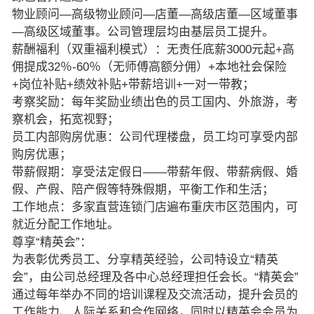
物业顾问—高级物业顾问—店董—高级店董—区域董事
—高级区域董事。公司管理层均由基层员工提升。
薪酬福利（双重福利模式）：无责任底薪3000元起+高
佣提成32％-60％（无师傅高额分佣）+本地社会保险
+岗位补贴+绩效补贴+带薪培训+一对一带教；
考察奖励：每年奖励业绩出色的员工国内、外旅游，考
察机会，拓宽视野；
员工内部购房优惠：公司代理楼盘，员工均可享受内部
购房优惠；
带薪假期：享受法定假日——带薪年假、带薪病假、婚
假、产假、陪产假等特殊假期，平衡工作和生活；
工作地点：多家直营连锁门店遍布重庆市区范围内，可
就近分配工作地址。
尊享“精英会”：
为表彰优秀员工、分享精英经验，公司特设立“精英
会”，由公司总经理及各中心总经理担任会长。“精英会”
通过每年举办不同的培训课程及交流活动，提升会员的
工作能力、人际关系和合作网络，同时以精英会会员为