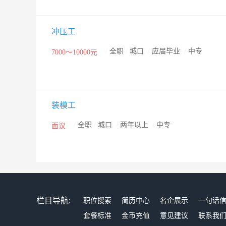
冲压工
/
全职
/
城口
/
应届毕业
/
中专
7000～10000元
装模工
/
全职
/
城口
/
两年以上
/
中专
面议
栏目导航:
职位搜索
简历中心
名企展示
一句话
套餐标准
金币充值
意见建议
联系我